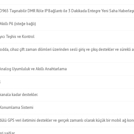
D965 Taşınabilir DMR Röle IP Bağlantı ile 3 Dakikada Entegre Yeni Saha Haberl
Akıllı Pil (isteğe bağlı)
yıcı Teşhis ve Kontrol
modda, cihaz çift zaman dilimleri üzerinden sesli giriş ve çıkış destekler ve sürekl
/ Analog Uyumluluk ve Akıllı Anahtarlama
l
kanala kadar destekler.
 Konumlama Sistemi
lü GPS veri iletimini destekler ve gerçek zamanlı olarak küçük bir mobil ağ ko
ri sağlar.