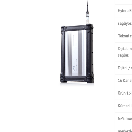
Hytera R
sağlıyor.
Tekrarla
Dijital 
sağlar.
Dijital 
16 Kana
Ürün 16 
Küresel
GPS modü
merkezle