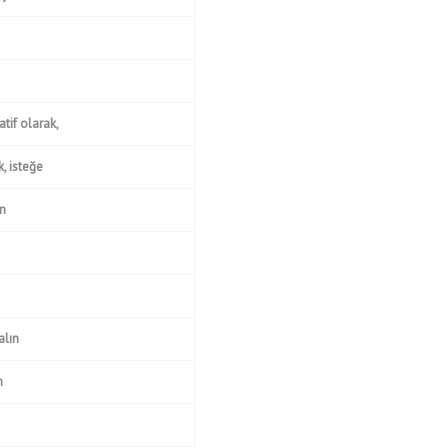
tif olarak,
, isteğe
in
alın
n