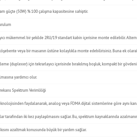
tam güçte (50W) % 100 çalışma kapasitesine sahiptir.
urulum
yıcı mükemmel bir şekilde 2RU/19 standart kabin içerisine monte edilebilir. Alterna
, köşebente veya bir masanın üstüne kolaylıkla monte edebilirisiniz. Buna ek olarak
ftleme (duplexer) için tekrarlayıcı içerisinde bırakılmış boşluk, kompakt bir gövden
lmasına yardımcı olur.
rekans Spektrum Verimliliği
nolojisinden faydalanarak, analog veya FDMA dijital sistemlerine göre aynı kan
ılar tarafından iki kez paylaşılmasını sağlar. Bu, spektrum kaynaklarında azalmanı
askısını azaltmak konusunda büyük bir yardım sağlar.