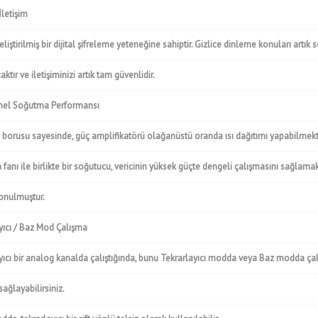
İletişim
iştirilmiş bir dijital şifreleme yeteneğine sahiptir. Gizlice dinleme konuları artık 
tır ve iletişiminizi artık tam güvenlidir.
l Soğutma Performansı
sı borusu sayesinde, güç amplifikatörü olağanüstü oranda ısı dağıtımı yapabilmekte
fanı ile birlikte bir soğutucu, vericinin yüksek güçte dengeli çalışmasını sağlamak
onulmuştur.
yıcı / Baz Mod Çalışma
yıcı bir analog kanalda çalıştığında, bunu Tekrarlayıcı modda veya Baz modda ça
sağlayabilirsiniz.