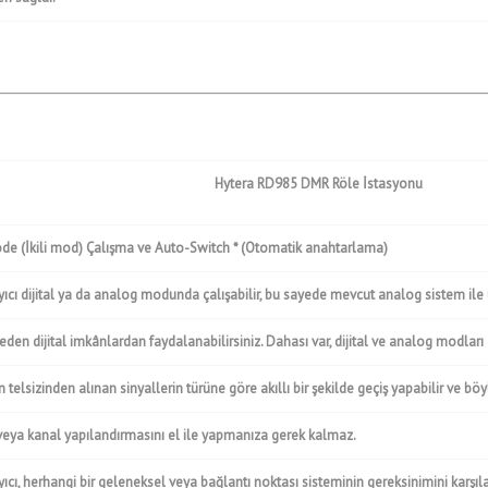
Hytera RD985 DMR Röle İstasyonu
e (İkili mod) Çalışma ve Auto-Switch * (Otomatik anahtarlama)
yıcı dijital ya da analog modunda çalışabilir, bu sayede mevcut analog sistem il
eden dijital imkânlardan faydalanabilirsiniz. Dahası var, dijital ve analog modları
telsizinden alınan sinyallerin türüne göre akıllı bir şekilde geçiş yapabilir ve böy
veya kanal yapılandırmasını el ile yapmanıza gerek kalmaz.
yıcı, herhangi bir geleneksel veya bağlantı noktası sisteminin gereksinimini karşı