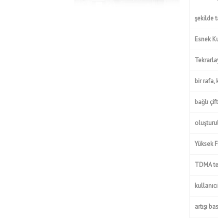
şekilde 
Esnek K
Tekrarla
bir rafa
bağlı çi
oluşturu
Yüksek F
TDMA tek
kullanıc
artışı b