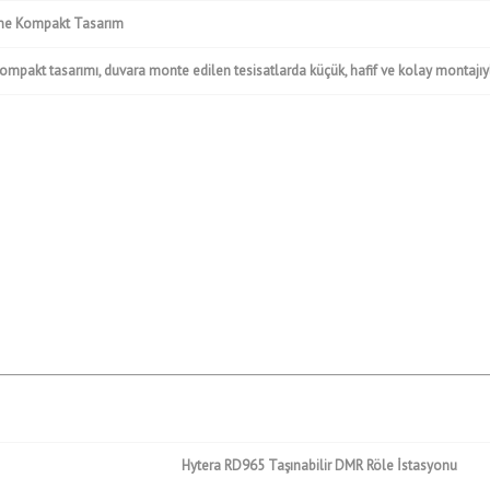
One Kompakt Tasarım
mpakt tasarımı, duvara monte edilen tesisatlarda küçük, hafif ve kolay montajıyl
Hytera RD965 Taşınabilir DMR Röle İstasyonu