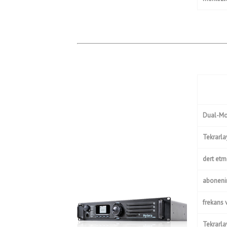
Dual-Mod
Tekrarla
dert etm
abonenin 
frekans 
Tekrarla