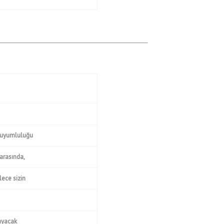
e uyumluluğu
 arasında,
lece sizin
layacak