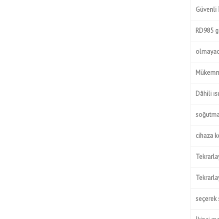
Güvenli 
RD985 gel
olmayacak
Mükemme
Dâhili ı
soğutma 
cihaza k
Tekrarla
Tekrarla
seçerek 