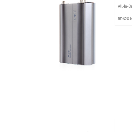
All-In-
RD62X ko