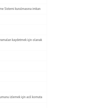
eşme Sistemi kurulmasına imkan
i aramaları kaydetmek için olanak
numunu izlemek için acil komuta