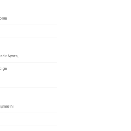
sorun
dir. Ayrıca,
 için
lışmasını